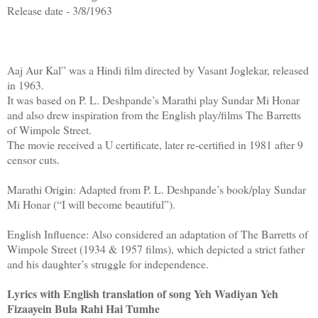
Release date - 3/8/1963
Aaj Aur Kal” was a Hindi film directed by Vasant Joglekar, released
in 1963.
It was based on P. L. Deshpande’s Marathi play Sundar Mi Honar
and also drew inspiration from the English play/films The Barretts
of Wimpole Street.
The movie received a U certificate, later re‑certified in 1981 after 9
censor cuts.
Marathi Origin: Adapted from P. L. Deshpande’s book/play Sundar
Mi Honar (“I will become beautiful”).
English Influence: Also considered an adaptation of The Barretts of
Wimpole Street (1934 & 1957 films), which depicted a strict father
and his daughter’s struggle for independence.
Lyrics with English translation of song Yeh Wadiyan Yeh
Fizaayein Bula Rahi Hai Tumhe